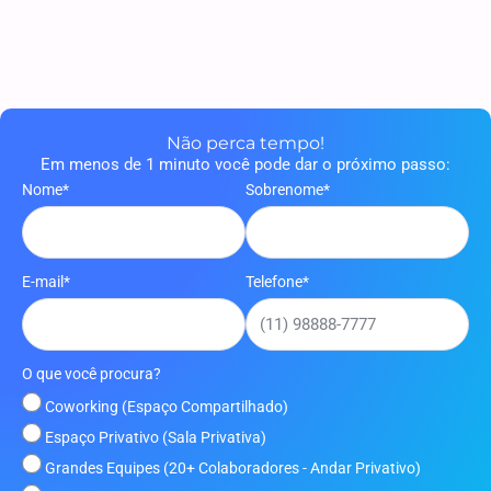
Não perca tempo!
Em menos de 1 minuto você pode dar o próximo passo:
Nome*
Sobrenome*
E-mail*
Telefone*
O que você procura?
Coworking (Espaço Compartilhado)
Espaço Privativo (Sala Privativa)
Grandes Equipes (20+ Colaboradores - Andar Privativo)