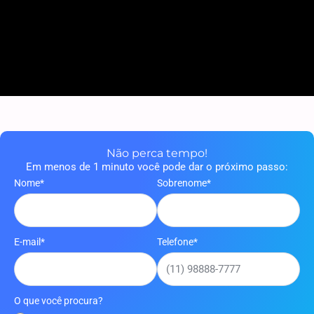
Não perca tempo!
Em menos de 1 minuto você pode dar o próximo passo:
Nome*
Sobrenome*
E-mail*
Telefone*
O que você procura?