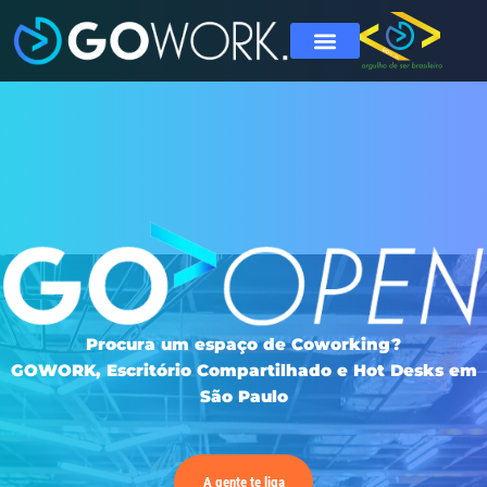
Procura um espaço de Coworking?
GOWORK, Escritório Compartilhado e Hot Desks em
São Paulo
A gente te liga