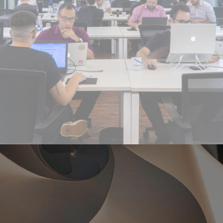
Existem muitos tipos de coworkings que fazem você perder
tempo, que custam caro e não ajudam a focar. Alguns que se
dizem coworking, mas na verdade são salas fechadas sem
possibilidade de networking. A GOWORK cria espaços de
trabalho onde você pode realizar networking e ter foco ao
mesmo tempo. Em nosso modelo, mais de 2000 realizadores
brasileiros trocam conhecimento e serviços todos os dias, e
70% deles já realizaram negócios entre si.
Quanto custa um escritório compartilhado?
CONTRATOS E PLANOS FLEXÍVEIS TODOS OS