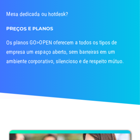
Mesa dedicada ou hotdesk?
PREÇOS E PLANOS
Os planos GO>OPEN oferecem a todos os tipos de
empresa um espaço aberto, sem barreiras em um
ambiente corporativo, silencioso e de respeito mútuo.