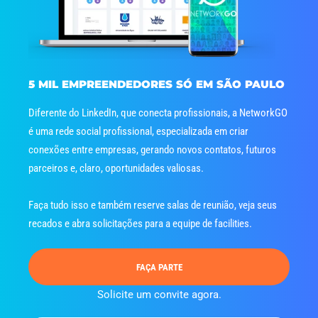
escritórios de contingência.
mi/ano.
para os membros.
unidades.
periodicamente.
5 MIL EMPREENDEDORES SÓ EM SÃO PAULO
Diferente do LinkedIn, que conecta profissionais, a NetworkGO
é uma rede social profissional, especializada em criar
conexões entre empresas, gerando novos contatos, futuros
parceiros e, claro, oportunidades valiosas.
Faça tudo isso e também reserve salas de reunião, veja seus
recados e abra solicitações para a equipe de facilities.
FAÇA PARTE
Solicite um convite agora.