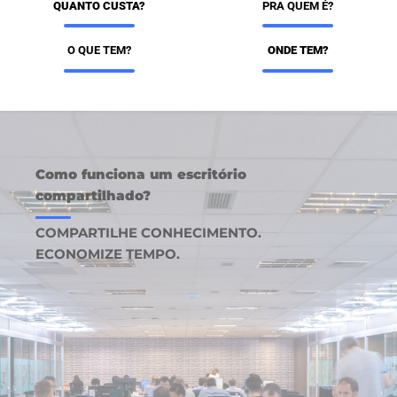
QUANTO CUSTA?
PRA QUEM É?
O QUE TEM?
ONDE TEM?
Como funciona um escritório
compartilhado?
COMPARTILHE CONHECIMENTO.
ECONOMIZE TEMPO.
CADA COWORKING TEM O SEU ESTILO. O
NOSSO É O RESULTADO.