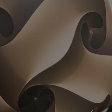
COWORKINGS TÊM!
A GOWORK VAI MUITO ALÉM.
Um escritório compartilhado pode ser barato, mas não possuir
benefícios inclusos. Um escritório de alto padrão pode ser
caro e você ainda teria que investir na reforma. Trabalhar em
casa nem sempre te mantém focado. Na GOWORK você tem o
melhor custo benefício: um escritório de alto padrão pelo
preço de um escritório compartilhado. Flexibilidade mês a mês.
Além de todas as vantagens do modelo de contrato de um
coworking.
E SE VOCÊ PRECISAR DE UM CONTRATO ESPECIAL, PODE
CONTAR COM A GOWORK. NÓS ESTAMOS AQUI PARA TE
AJUDAR.