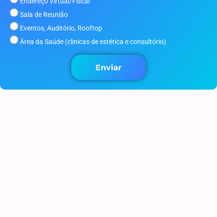
Endereço Virtual/Fiscal
Sala de Reunião
Eventos, Auditório, Rooftop
Área da Saúde (clinicas de estética e consultório)
Enviar