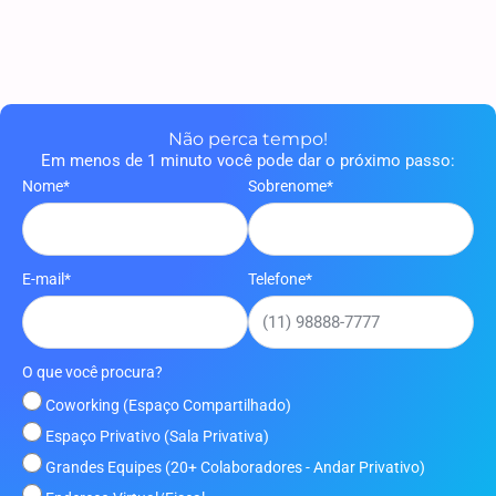
Não perca tempo!
Em menos de 1 minuto você pode dar o próximo passo:
Nome*
Sobrenome*
E-mail*
Telefone*
O que você procura?
Coworking (Espaço Compartilhado)
Espaço Privativo (Sala Privativa)
Grandes Equipes (20+ Colaboradores - Andar Privativo)