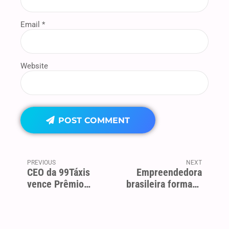
Email *
Website
POST COMMENT
PREVIOUS
NEXT
CEO da 99Táxis
Empreendedora
vence Prêmio
brasileira formada
Estadão...
no MIT quer mudar
o Brasil