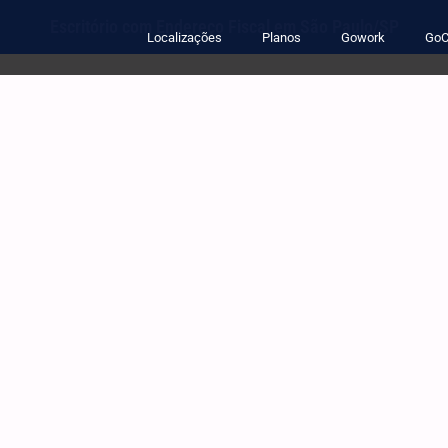
Escritório com Endereço Fiscal em São Paulo/SP
Localizações
Planos
Gowork
GoC