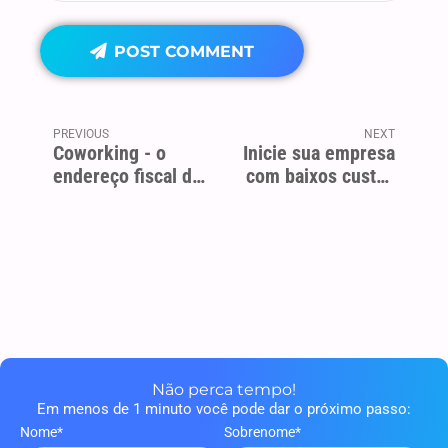
POST COMMENT
PREVIOUS
NEXT
Coworking - o
Inicie sua empresa
endereço fiscal de
com baixos custos
sua empresa
em 2017
Não perca tempo!
Em menos de 1 minuto você pode dar o próximo passo:
Nome*
Sobrenome*