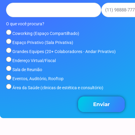
O que você procura?
Coworking (Espaço Compartilhado)
Espaço Privativo (Sala Privativa)
Grandes Equipes (20+ Colaboradores - Andar Privativo)
Endereço Virtual/Fiscal
Sala de Reunião
Eventos, Auditório, Rooftop
Área da Saúde (clinicas de estética e consultório)
Enviar