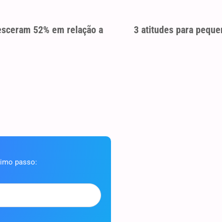
resceram 52% em relação a
3 atitudes para pequ
ximo passo: