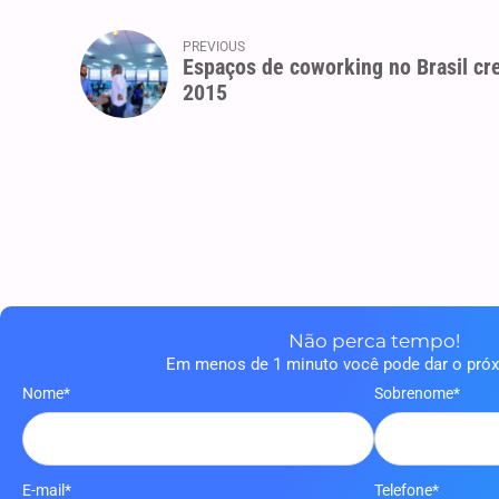
PREVIOUS
Espaços de coworking no Brasil c
2015
Não perca tempo!
Em menos de 1 minuto você pode dar o pró
Nome*
Sobrenome*
E-mail*
Telefone*