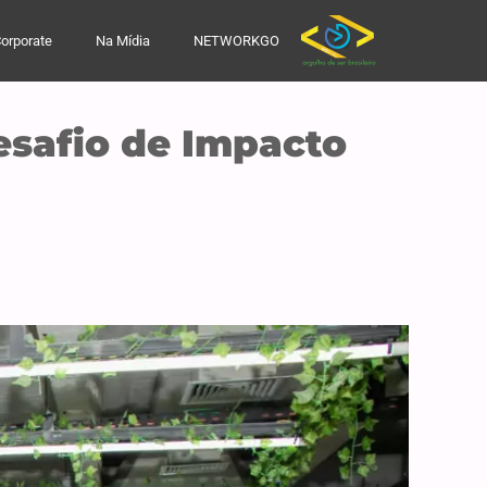
orporate
Na Mídia
NETWORKGO
Desafio de Impacto