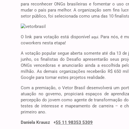
para reconhecer ONGs brasileiras e fomentar o uso cr
mudar o país para melhor. A organização sem fins lucr
setor público, foi selecionada como uma das 10 finalist
O link para votação está disponível
Para nós, é mu
aqui.
coworkers nesta etapa!
A votação popular segue aberta somente até dia 13 de j
junho, os finalistas do Desafio apresentarão seus pro
ONGs vencedoras e anunciarão ainda a escolhida pel
milhão. As demais organizações receberão R$ 650 mil 
Google para tornar estes projetos realidade.
Com a premiação, o Vetor Brasil desenvolverá um port
atuação no governo, propiciará espaços de aprendiza
percepção do jovem como agente de transformação do pa
testes de interesse e mapeamento de carreira – e ch
primeiro ano.
Daniela Krausz
55 11 98353 5309
+