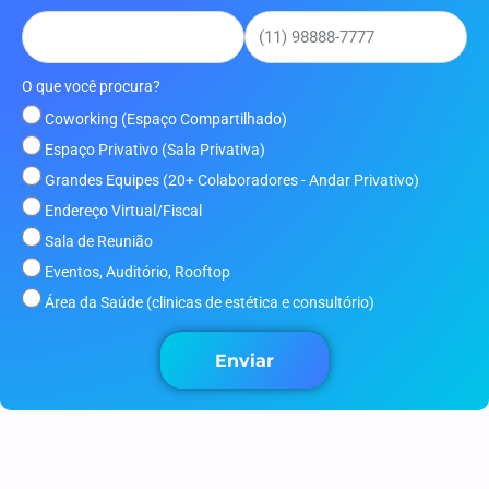
O que você procura?
Coworking (Espaço Compartilhado)
Espaço Privativo (Sala Privativa)
Grandes Equipes (20+ Colaboradores - Andar Privativo)
Endereço Virtual/Fiscal
Sala de Reunião
Eventos, Auditório, Rooftop
Área da Saúde (clinicas de estética e consultório)
Enviar