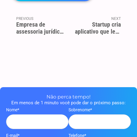
PREVIOUS
NEXT
Empresa de
Startup cria
assessoria jurídica
aplicativo que leva
apresenta soluções
o prazer da música
mais acessíveis
aos surdos
Não perca tempo!
Em menos de 1 minuto você pode dar o próximo passo:
Nome*
Sobrenome*
E-mail*
Telefone*