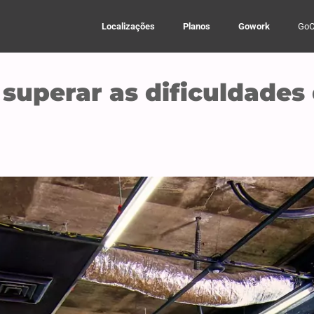
Localizações
Planos
Gowork
GoC
 superar as dificuldade