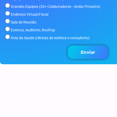
Grandes Equipes (20+ Colaboradores - Andar Privativo)
Endereço Virtual/Fiscal
Sala de Reunião
Eventos, Auditório, Rooftop
Área da Saúde (clinicas de estética e consultório)
Enviar