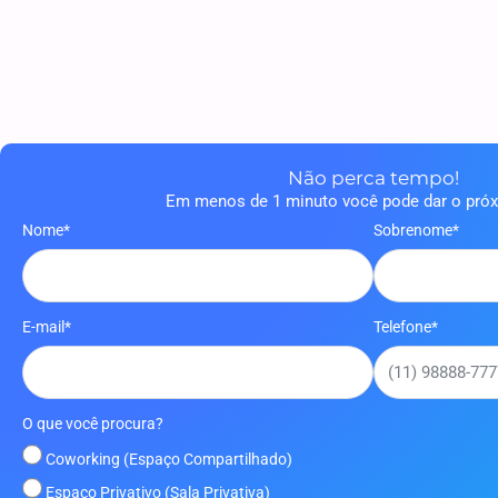
Não perca tempo!
Em menos de 1 minuto você pode dar o pró
Nome*
Sobrenome*
E-mail*
Telefone*
O que você procura?
Coworking (Espaço Compartilhado)
Espaço Privativo (Sala Privativa)