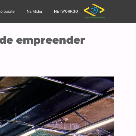
orporate
Na Mídia
NETWORKGO
s de empreender