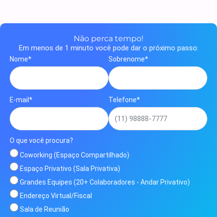
Não perca tempo!
Em menos de 1 minuto você pode dar o próximo passo:
Nome*
Sobrenome*
E-mail*
Telefone*
O que você procura?
Coworking (Espaço Compartilhado)
Espaço Privativo (Sala Privativa)
Grandes Equipes (20+ Colaboradores - Andar Privativo)
Endereço Virtual/Fiscal
Sala de Reunião