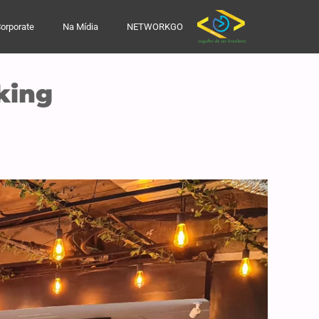
orporate
Na Mídia
NETWORKGO
king