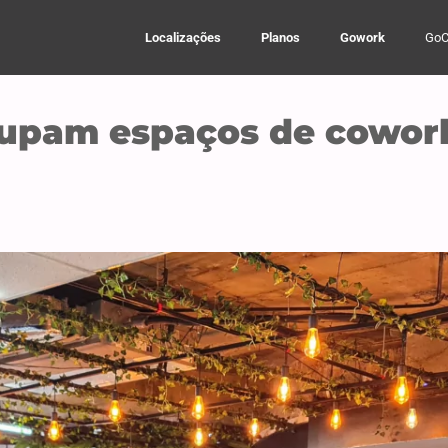
Localizações
Planos
Gowork
GoC
upam espaços de cowor