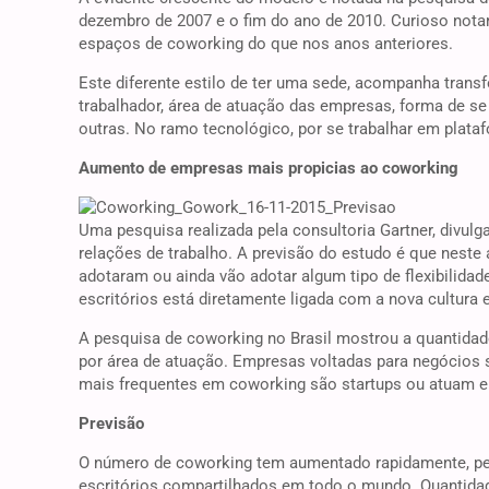
dezembro de 2007 e o fim do ano de 2010. Curioso nota
espaços de coworking do que nos anos anteriores.
Este diferente estilo de ter uma sede, acompanha trans
trabalhador, área de atuação das empresas, forma de se 
outras. No ramo tecnológico, por se trabalhar em platafo
Aumento de empresas mais propicias ao coworking
Uma pesquisa realizada pela consultoria Gartner, divulga
relações de trabalho. A previsão do estudo é que nest
adotaram ou ainda vão adotar algum tipo de flexibilidad
escritórios está diretamente ligada com a nova cultur
A pesquisa de coworking no Brasil mostrou a quantidad
por área de atuação. Empresas voltadas para negócios s
mais frequentes em coworking são startups ou atuam 
Previsão
O número de coworking tem aumentado rapidamente, pel
escritórios compartilhados em todo o mundo. Quantidade