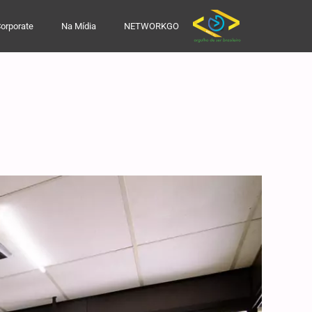
orporate
Na Mídia
NETWORKGO