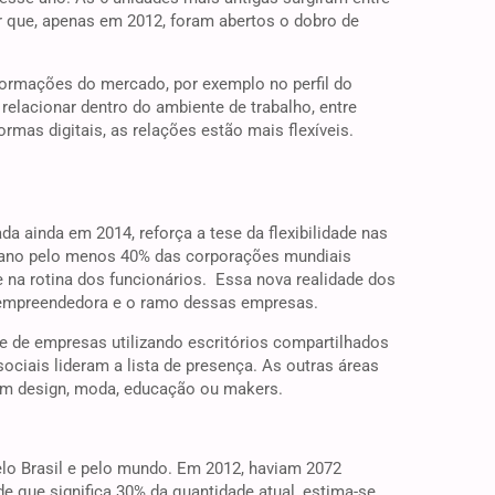
r que, apenas em 2012, foram abertos o dobro de
formações do mercado, por exemplo no perfil do
relacionar dentro do ambiente de trabalho, entre
rmas digitais, as relações estão mais flexíveis.
da ainda em 2014, reforça a tese da flexibilidade nas
e ano pelo menos 40% das corporações mundiais
e na rotina dos funcionários. Essa nova realidade dos
a empreendedora e o ramo dessas empresas.
e de empresas utilizando escritórios compartilhados
ociais lideram a lista de presença. As outras áreas
em design, moda, educação ou makers.
o Brasil e pelo mundo. Em 2012, haviam 2072
 que significa 30% da quantidade atual, estima-se