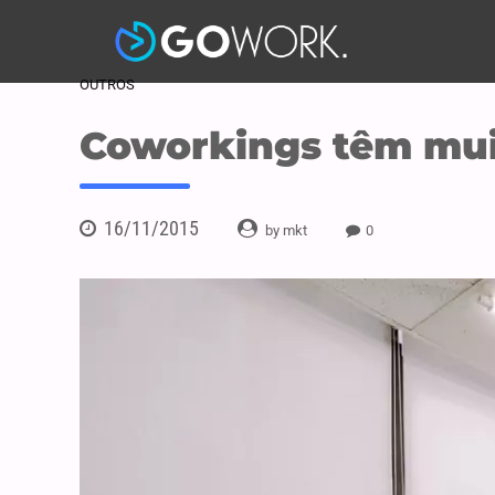
OUTROS
Coworkings têm mui
16/11/2015
by mkt
0