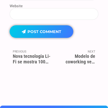
Website
POST COMMENT
PREVIOUS
NEXT
Nova tecnologia Li-
Modelo de
Fi se mostra 100
coworking vem
vezes mais rápida
ganhando cada vez
que o Wi-Fi
mais pequenas e
médias empresas