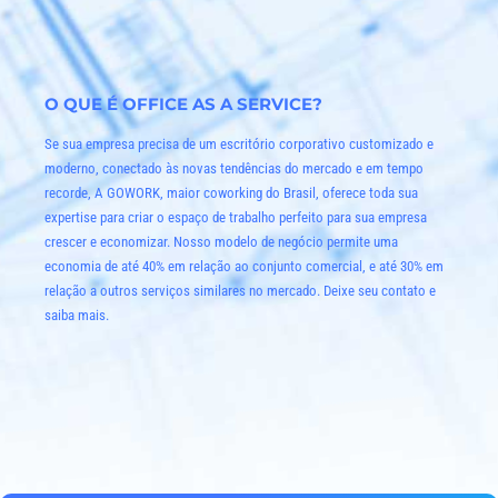
O QUE É OFFICE AS A SERVICE?
Se sua empresa precisa de um escritório corporativo customizado e
moderno, conectado às novas tendências do mercado e em tempo
recorde, A GOWORK, maior coworking do Brasil, oferece toda sua
expertise para criar o espaço de trabalho perfeito para sua empresa
crescer e economizar. Nosso modelo de negócio permite uma
economia de até 40% em relação ao conjunto comercial, e até 30% em
relação a outros serviços similares no mercado. Deixe seu contato e
saiba mais.