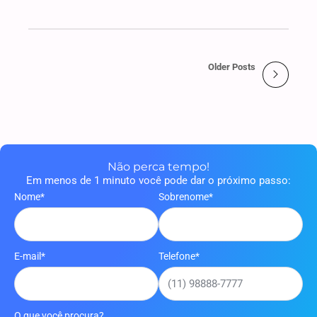
Older Posts
Não perca tempo!
Em menos de 1 minuto você pode dar o próximo passo:
Nome*
Sobrenome*
E-mail*
Telefone*
O que você procura?