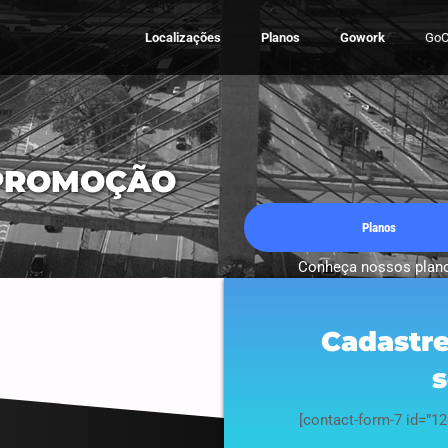
Localizações
Planos
Gowork
GoC
PROMOÇÃO
Planos
Conheça nossos plan
Cadastre
s
[contact-form-7 id=