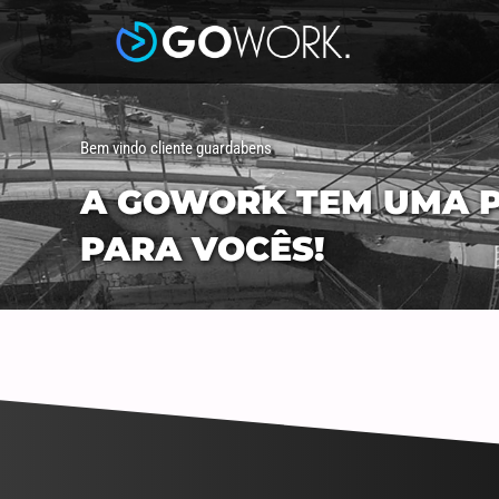
Bem vindo cliente guardabens
A GOWORK TEM UMA 
PARA VOCÊS!