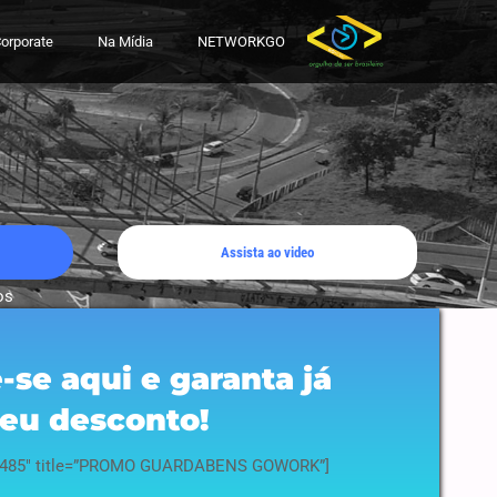
orporate
Na Mídia
NETWORKGO
Assista ao video
os
-se aqui e garanta já
eu desconto!
”12485″ title=”PROMO GUARDABENS GOWORK”]