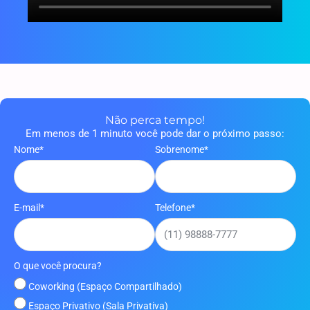
Não perca tempo!
Em menos de 1 minuto você pode dar o próximo passo:
Nome*
Sobrenome*
E-mail*
Telefone*
O que você procura?
Coworking (Espaço Compartilhado)
Espaço Privativo (Sala Privativa)