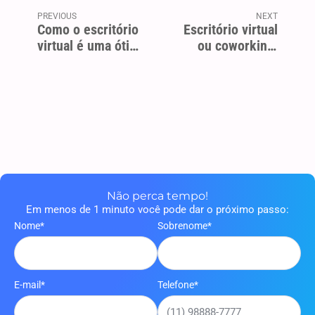
PREVIOUS
NEXT
Como o escritório
Escritório virtual
virtual é uma ótima
ou coworking,
opção para
saiba qual é a
aumentar a
melhor opção para
produtividade?
o seu negócio
Não perca tempo!
Em menos de 1 minuto você pode dar o próximo passo:
Nome*
Sobrenome*
E-mail*
Telefone*