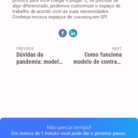
prontos para você chegar e plugar. E, se precisar de
algo diferenciado, podemos customizar o espaço de
trabalho de acordo com as suas necessidades.
Conheça nossos espaços de
em SP!
coworking
PREVIOUS
NEXT
Dúvidas da
Como funciona
pandemia: modelo
modelo de contrato
híbrido de trabalho
de aluguel simples
ou tradicional?
Entenda as
diferenças
Não perca tempo!
Em menos de 1 minuto você pode dar o próximo passo: