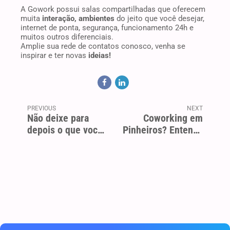
A Gowork possui salas compartilhadas que oferecem
muita
interação, ambientes
do jeito que você desejar,
internet de ponta, segurança, funcionamento 24h e
muitos outros diferenciais.
Amplie sua rede de contatos conosco, venha se
inspirar
e ter novas
ideias!
PREVIOUS
NEXT
Não deixe para
Coworking em
depois o que você
Pinheiros? Entenda
pode executar
melhor essa
hoje, isso é
região!
procrastinar!