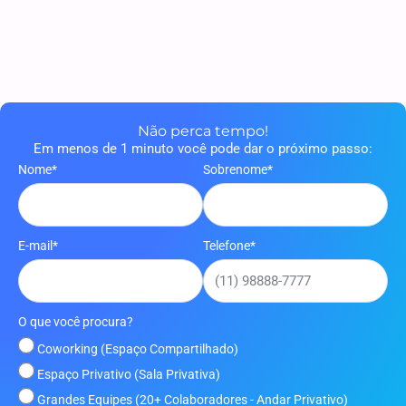
Benefício em São
Paulo Pode Ajudar
Paulo
na Retenção de
Talentos.
Não perca tempo!
Em menos de 1 minuto você pode dar o próximo passo:
Nome*
Sobrenome*
E-mail*
Telefone*
O que você procura?
Coworking (Espaço Compartilhado)
Espaço Privativo (Sala Privativa)
Grandes Equipes (20+ Colaboradores - Andar Privativo)