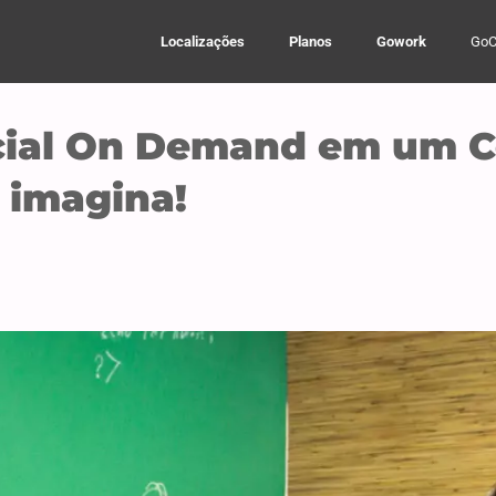
Localizações
Planos
Gowork
GoC
cial On Demand em um C
 imagina!