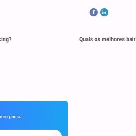
king?
Quais os melhores bai
ximo passo: