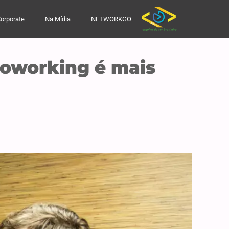
orporate
Na Mídia
NETWORKGO
oworking é mais