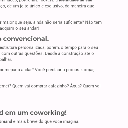
uminação, poltronas, móveis, a
identidade da sua
, de um jeito único e exclusivo, da maneira que
or maior que seja, ainda não seria suficiente? Não tem
dquirir o seu andar!
 convencional.
strutura personalizada, porém, o tempo para o seu
ria com outras questões. Desde a construção até o
balhar.
 começar a andar? Você precisaria procurar, orçar,
ternet? Quem vai comprar cafezinho? Água? Quem vai
d em um coworking!
demand
é mais breve do que você imagina.