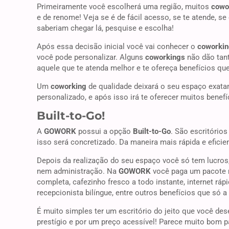
Primeiramente você escolherá uma região, muitos
cowo
e de renome! Veja se é de fácil acesso, se te atende, se
saberiam chegar lá, pesquise e escolha!
Após essa decisão inicial você vai conhecer o
coworki
você pode personalizar. Alguns
coworkings
não dão tan
aquele que te atenda melhor e te ofereça benefícios qu
Um
coworking
de qualidade deixará o seu espaço exata
personalizado, e após isso irá te oferecer muitos benefí
Built-to-Go!
A
GOWORK
possui a opção
Built-to-Go
. São escritório
isso será concretizado. Da maneira mais rápida e eficie
Depois da realização do seu espaço você só tem lucros
nem administração. Na
GOWORK
você paga um pacote me
completa, cafezinho fresco a todo instante, internet rápi
recepcionista bilíngue, entre outros benefícios que só a
É muito simples ter um escritório do jeito que você d
prestígio e por um preço acessível! Parece muito bom p