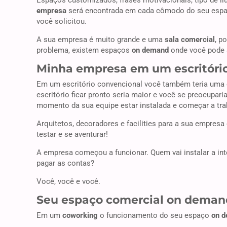
Espaços customizados, frases motivacionais, tipo de il
empresa
será encontrada em cada cômodo do seu espaço
você solicitou.
A sua empresa é muito grande e uma
sala comercial
, p
problema, existem espaços
on demand
onde você pode a
Minha empresa em um escritório
Em um escritório convencional você também teria uma e
escritório ficar pronto seria maior e você se preocupa
momento da sua equipe estar instalada e começar a tra
Arquitetos, decoradores e facilities para a sua empresa
testar e se aventurar!
A empresa começou a funcionar. Quem vai instalar a in
pagar as contas?
Você, você e você.
Seu espaço comercial on deman
Em um
coworking
o funcionamento do seu espaço
on 