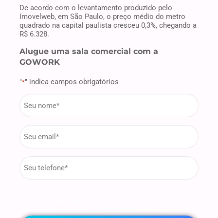
De acordo com o levantamento produzido pelo
Imovelweb, em São Paulo, o preço médio do metro
quadrado na capital paulista cresceu 0,3%, chegando a
R$ 6.328.
Alugue uma sala comercial com a
GOWORK
"
" indica campos obrigatórios
*
firstname
*
Email
*
phone
*
Ao clicar no botão "GO", você concorda com nossa
.
Política de Privacidade