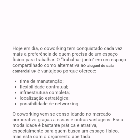
Hoje em dia, o coworking tem conquistado cada vez
mais a preferência de quem precisa de um espaço
físico para trabalhar. O “trabalhar junto” em um espaço
compartilhado como alternativa ao
aluguel de sala
é vantajoso porque oferece:
comercial SP
time de manutenção;
flexibilidade contratual;
infraestrutura completa;
localização estratégica;
possibilidade de networking.
O coworking vem se consolidando no mercado
corporativo graças a essas e outras vantagens. Essa
modalidade é bastante prática e atrativa,
especialmente para quem busca um espaço físico,
mas está com o orçamento apertado.
Não importa se o espaço será utilizado por uma
pessoa que trabalha por conta própria ou pela equipe
de uma empresa. O espaço do coworking certamente
é uma alternativa viável para diferentes perfis de
negócio, basta encontrar um local estratégico.
E, embora nem todo mundo saiba, em muitos