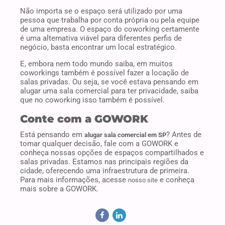
coworkings também é possível fazer a locação de
salas privadas. Ou seja, se você estava pensando em
alugar uma sala comercial para ter privacidade, saiba
que no coworking isso também é possível.
Conte com a GOWORK
Está pensando em
? Antes de
alugar sala comercial em SP
tomar qualquer decisão, fale com a GOWORK e
conheça nossas opções de espaços compartilhados e
salas privadas. Estamos nas principais regiões da
cidade, oferecendo uma infraestrutura de primeira.
Para mais informações, acesse
e conheça
nosso site
mais sobre a GOWORK.
PREVIOUS
NEXT
Sala de Aluguel
Vai alugar uma sala
SP: 5 motivos para
comercial SP? Não
você migrar para o
faça isso antes de
cowork
ler este texto!