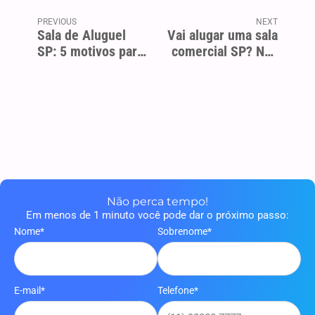
Não perca tempo!
Em menos de 1 minuto você pode dar o próximo passo:
Nome*
Sobrenome*
E-mail*
Telefone*
O que você procura?
Coworking (Espaço Compartilhado)
Espaço Privativo (Sala Privativa)