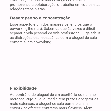
contribuições dos demais colegas de trabalho,
promovendo a colaboração, o trabalho em equipe e as
relações trabalhistas.
Desempenho e concentração
Esse aspecto é um dos maiores benefícios que o
coworking lhe trará. Sabemos que às vezes é difícil
separar a vida pessoal da vida profissional. Diga adeus
às distrações desnecessárias com o aluguel de sala
comercial em coworking.
Flexibilidade
Ao contrário do aluguel de um escritório comum no
mercado, cujo aluguel médio tem prazos obrigatórios
mais extensos, o aluguel de sala comercial em
coworking oferece contratos mais flexíveis. Além
disso, o coworking costuma funcionar 24 horas por
dia, todos os dias do ano. Você pode trabalhar quando
precisar, uma vantagem que lhe permitirá combinar as
suas tarefas diárias com o crescimento do seu
negócio.
Conte com a GOWORK!