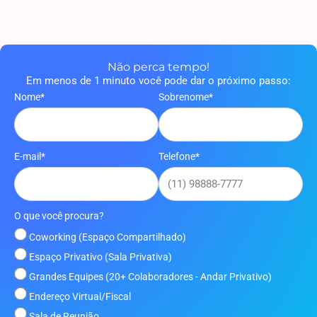
Nome*
Sobrenome*
E-mail*
Telefone*
O que você procura?
Coworking (Espaço Compartilhado)
Espaço Privativo (Sala Privativa)
Grandes Equipes (20+ Colaboradores - Andar Privativo)
Endereço Virtual/Fiscal
Sala de Reunião
Eventos, Auditório, Rooftop
Área da Saúde (clinicas de estética e consultório)
Enviar