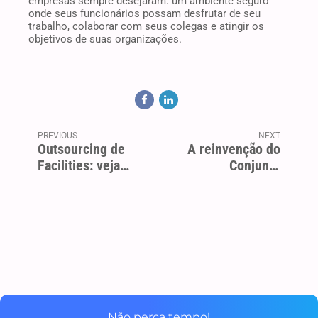
empresas sempre desejaram: um ambiente seguro
onde seus funcionários possam desfrutar de seu
trabalho, colaborar com seus colegas e atingir os
objetivos de suas organizações.
PREVIOUS
NEXT
Outsourcing de
A reinvenção do
Facilities: veja
Conjunto
quais são os
Comercial em São
benefícios
Paulo
Não perca tempo!