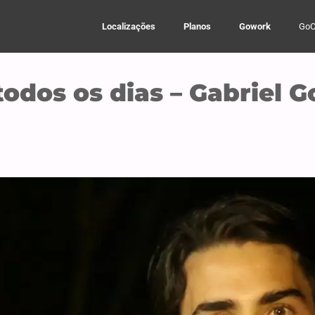
Localizações
Planos
Gowork
GoC
odos os dias – Gabriel Go