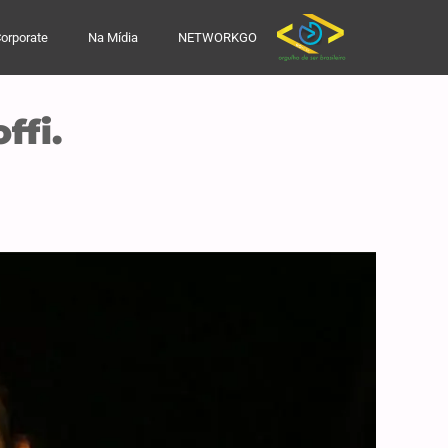
orporate
Na Mídia
NETWORKGO
ffi.