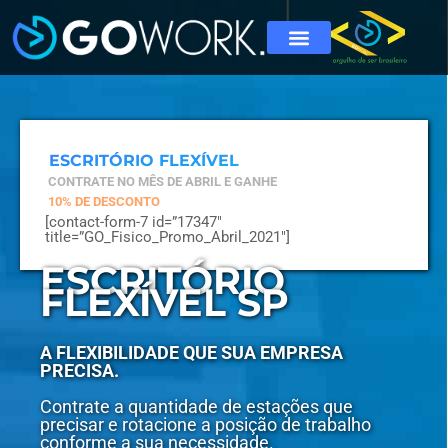
ESCRITÓRIO FLEXÍVEL
CONTRATE NO MÊS DE ABRIL E GANHE
10% DE DESCONTO
[contact-form-7 id=”17347″
title=”GO_Fisico_Promo_Abril_2021″]
ESCRITÓRIO
FLEXÍVEL SP
A FLEXIBILIDADE QUE SUA EMPRESA
PRECISA.
Contrate a quantidade de estações que
precisar e rotacione a posição de trabalho
conforme a sua necessidade.