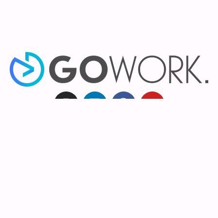
A maior rede brasileira de Coworking e Salas
Comerciais ou Escritórios Privativos tem 14
unidades só em São Paulo.
Todas elas têm salas comerciais mobiliadas e
customizadas para locação. Escolha onde e deixe o resto
com a gowork.
Coworking no Bairro da Paulista
Coworking no Bairro do Jardins
Coworking no Bairro do Itaim