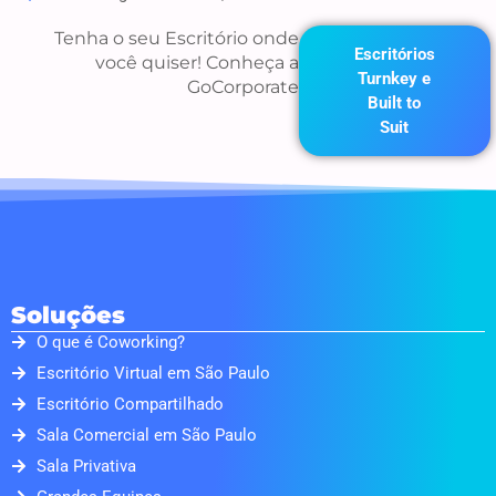
Tenha o seu Escritório onde
Escritórios
você quiser! Conheça a
Turnkey e
GoCorporate
Built to
Suit
Soluções
O que é Coworking?
Escritório Virtual em São Paulo
Escritório Compartilhado
Sala Comercial em São Paulo
Sala Privativa