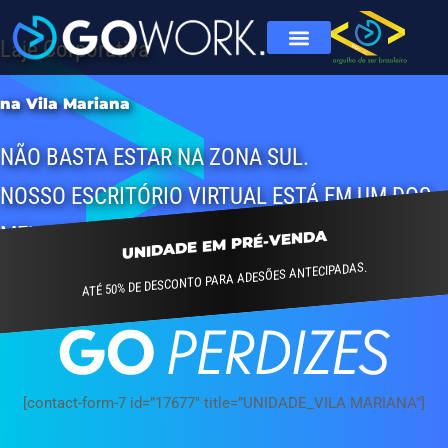
Laje Corporativa
na Vila Mariana
NÃO BASTA ESTAR NA ZONA SUL.
NOSSO ESCRITÓRIO VIRTUAL ESTÁ EM UM DOS
MELHORES BAIRROS DE SÃO PAULO
UNIDADE EM PRÉ-VENDA
ATÉ 50% DE DESCONTO PARA ADESÕES ANTECIPADAS.
[contact-form-7 id=”17677″ title=”UNIDADE_VILA MARIANA”]