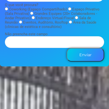
O que você procura?
Coworking (Espaço Compartilhado)
Espaço Privativo
(Sala Privativa)
Grandes Equipes (20+ Colaboradores -
Andar Privativo)
Endereço Virtual/Fiscal
Sala de
Reunião
Eventos, Auditório, Rooftop
Área da Saúde
(clinicas de estética e consultório)
Não preencha este campo
Enviar