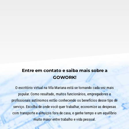
Salas amplas, modernas, completas, com
infraestrutura e recursos que sua equipe precisa.
Elimine custos adicionais com apenas uma
conta. Personalize seu espaço com a identidade
da sua empresa.
SAIBA MAIS
Entre em contato e saiba mais sobre a
GOWORK!
O escritório virtual na Vila Mariana está se tornando cada vez mais
popular. Como resultado, muitos funcionários, empregadores e
profissionais autônomos estão conhecendo os benefícios desse tipo de
serviço. Escolha de onde você quer trabalhar, economize as despesas
com transporte e almoços fora de casa, e ganhe tempo e um equilíbrio
muito maior entre trabalho e vida pessoal.