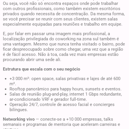
Ou seja, você não só encontra espaços onde pode trabalhar
com outros profissionais, como também existem escritórios
privados quando necessita de concentração. Da mesma forma,
se você precisar se reunir com seus clientes, existem salas
especialmente equipadas para reuniões e trabalho em equipe.
E, por falar em passar uma imagem mais profissional, a
localização privilegiada do coworking na zona sul também é
uma vantagem. Mesmo que nunca tenha visitado o bairro, pode
ficar despreocupado sobre como chegar, uma vez que a região
é de fácil acesso. Não à toa, cada vez mais empresas estão
procurando abrir uma sede ali.
Estrutura que escala com o seu negócio
+3 000 m²: open space, salas privativas e lajes de até 600
m².
Rooftop panorâmico para happy hours, sunsets e eventos.
Salas de reunião plug-and-play, internet 1 Gbps redundante,
ar-condicionado VRF e gerador full-time.
Operação 24/7, controle de acesso facial e concierges
bilíngues.
Networking vivo
— conecte-se a +10 000 empresas, talks
semanais e programas de mentoria que aceleram carreiras e