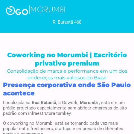
|
MORUMBI
GO
R. Butantã 468
Coworking no Morumbi | Escritório
privativo premium
Consolidação de marca e performance em um dos
endereços mais valiosos do Brasil
Presença corporativa onde São Paulo
acontece
Localizada na
Rua Butantã
, a Gowork
, Morumbi
, está em um
prédio projetado especialmente para abrigar empresas de alto
padrão com infraestrutura turnkey.
O coworking no Morumbi está se tornando cada vez mais
popular entre freelancers, startups e empresas de diferentes