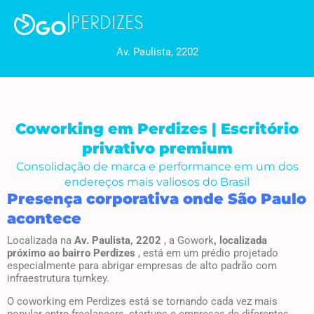
|
PERDIZES
GO
Av. Paulista, 2202
Coworking em Perdizes | Escritório
privativo premium
Consolidação de marca e performance em um dos
endereços mais valiosos do Brasil
Presença corporativa onde São Paulo
acontece
Localizada na
Av. Paulista, 2202
, a Gowork
, localizada
próximo ao bairro Perdizes
, está em um prédio projetado
especialmente para abrigar empresas de alto padrão com
infraestrutura turnkey.
O coworking em Perdizes está se tornando cada vez mais