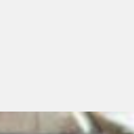
Assista o vídeo e descubra como.
Qualquer problemas. A GOWORK
resolve.
Sua marca
Consultoria imobiliária
Simples como um Coworking,
A GOWORK encontra o endereço
mas aqui seu espaço é
especial que sua empresa
personalizado.
precisa.