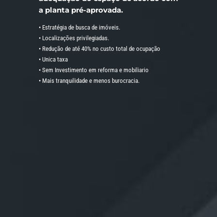
a planta pré-aprovada.
• Estratégia de busca de imóveis.
• Localizações privilegiadas.
• Redução de até 40% no custo total de ocupação
• Unica taxa
• Sem Investimento em reforma e mobiliario
• Mais tranquilidade e menos burocracia.
1.BRIEFING
2. SEARCH
Entender a
Após
ecessidade e
entendimento
objetivo do
das
liente, quanto
necessidades,
 localização,
são
dimensão
identificados
infraestrutura
imóveis nas
do espaço.
localizações específicas
com as
características
solicitadas no