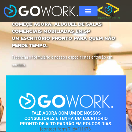
COMEÇE AGORA. ALUGUEL DE SALAS
COMERCIAIS MOBILIADAS EM SP
UM ESCRITÓRIO PRONTO PARA QUEM NÃO
PERDE TEMPO.
Preencha o formulário e nossos especialistas entrarão em
contato.
FALE AGORA COM UM DE NOSSOS
CONSULTORES E TENHA UM ESCRITÓRIO
PRONTO DE ALTO PADRÃO EM POUCOS DIAS.
[contact-form-7 id=”11676″