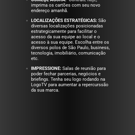
imprima os cartões com seu novo
endereço amanhã.
LOCALIZAÇÕES ESTRATÉGICAS:
São
diversas localizações posicionadas
estrategicamente para facilitar o
acesso da sua equipe ao local e o
acesso à sua equipe. Escolha entre os
diversos polos de São Paulo, business,
tecnologia, imobiliário, comunicação
etc.
IMPRESSIONE:
Salas de reunião para
poder fechar parcerias, negócios e
briefings. Tenha seu logo rodando na
LogoTV para aumentar a repercurssão
da sua marca.
Tipo alugar um conjunto comercial,
Estações de trabalho que otimizam
Tipo alugar um escritório, só que
Escritórios compartilhados com
Alugue um escritório que gera +
Escritórios virtuais e endereços
+ SEGURO que um coworking
Sala privativa que dá + FOCO
Espaços de coworking para
TODA A ENERGIA para você
conquistar + RESULTADOS.
comerciais que geram
VALOR À SUA MARCA.
NETWORKING REAL
só que + EFICIENTE
BEM + PRÁTICO!
empreender.
seu TEMPO
modinha.