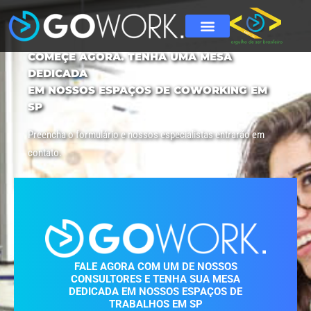
COMEÇE AGORA. TENHA UMA MESA
DEDICADA
EM NOSSOS ESPAÇOS DE COWORKING EM
SP
Preencha o formulário e nossos especialistas entrarão em
contato.
FALE AGORA COM UM DE NOSSOS
CONSULTORES E TENHA SUA MESA
DEDICADA EM NOSSOS ESPAÇOS DE
TRABALHOS EM SP