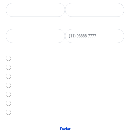
E-mail*
Telefone*
O que você procura?
Coworking (Espaço Compartilhado)
Espaço Privativo (Sala Privativa)
Grandes Equipes (20+ Colaboradores - Andar Privativo)
Endereço Virtual/Fiscal
Sala de Reunião
Eventos, Auditório, Rooftop
Área da Saúde (clinicas de estética e consultório)
Enviar