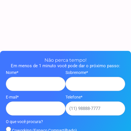
Saiba Mais
Não perca tempo!
Em menos de 1 minuto você pode dar o próximo passo:
Nome*
Sobrenome*
E-mail*
Telefone*
O que você procura?
Coworking (Espaço Compartilhado)